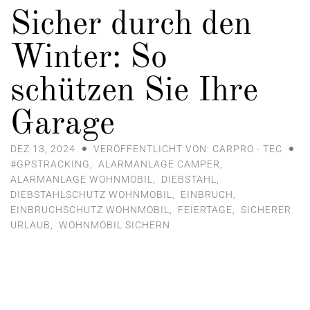
Sicher durch den
Winter: So
schützen Sie Ihre
Garage
DEZ 13, 2024
VERÖFFENTLICHT VON: CARPRO - TEC
#GPSTRACKING
,
ALARMANLAGE CAMPER
,
ALARMANLAGE WOHNMOBIL
,
DIEBSTAHL
,
DIEBSTAHLSCHUTZ WOHNMOBIL
,
EINBRUCH
,
EINBRUCHSCHUTZ WOHNMOBIL
,
FEIERTAGE
,
SICHERER
URLAUB
,
WOHNMOBIL SICHERN