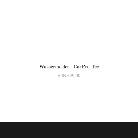
Wassermelder - CarPro-Tec
VON
€49,00