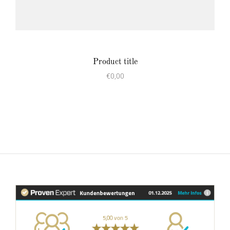
Product title
€0,00