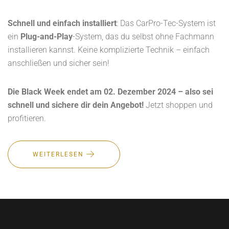
Schnell und einfach installiert
: Das CarPro-Tec-System ist
ein
Plug-and-Play
-System, das du selbst ohne Fachmann
installieren kannst. Keine komplizierte Technik – einfach
anschließen und sicher sein!
Die Black Week endet am 02. Dezember 2024 – also sei
schnell und sichere dir dein Angebot!
Jetzt
shoppen
und
profitieren
.
WEITERLESEN