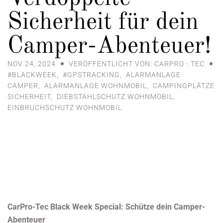
Sicherheit für dein
Camper-Abenteuer!
NOV 24, 2024
VERÖFFENTLICHT VON: CARPRO - TEC
#BLACKWEEK
,
#GPSTRACKING
,
ALARMANLAGE
CAMPER
,
ALARMANLAGE WOHNMOBIL
,
CAMPINGPLÄTZE
SICHERHEIT
,
DIEBSTAHLSCHUTZ WOHNMOBIL
,
EINBRUCHSCHUTZ WOHNMOBIL
CarPro-Tec Black Week Special: Schütze dein Camper-
Abenteuer