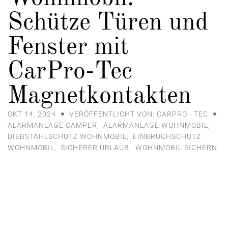
Schütze Türen und
Fenster mit
CarPro-Tec
Magnetkontakten
OKT 14, 2024
VERÖFFENTLICHT VON: CARPRO - TEC
ALARMANLAGE CAMPER
,
ALARMANLAGE WOHNMOBIL
,
DIEBSTAHLSCHUTZ WOHNMOBIL
,
EINBRUCHSCHUTZ
WOHNMOBIL
,
SICHERER URLAUB
,
WOHNMOBIL SICHERN