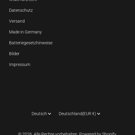
Datenschutz
Versand
Made in Germany
Batteriegesetzhinweise
Bilder
Impressum
Sprache
Land
Deutsch
Deutschland
(EUR €)
© 2026. Alle Rechte vorbehalten. Powered by Shopify.