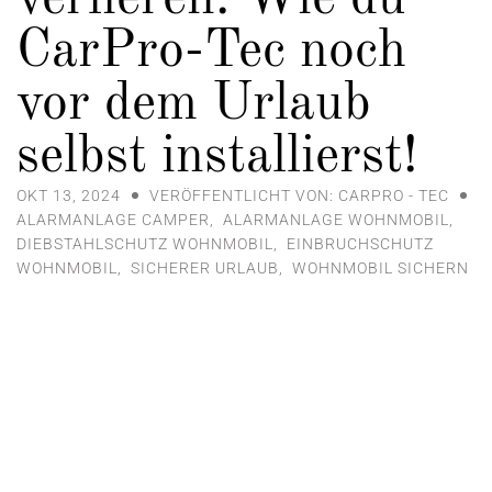
CarPro-Tec noch
vor dem Urlaub
selbst installierst!
OKT 13, 2024
VERÖFFENTLICHT VON: CARPRO - TEC
ALARMANLAGE CAMPER
,
ALARMANLAGE WOHNMOBIL
,
DIEBSTAHLSCHUTZ WOHNMOBIL
,
EINBRUCHSCHUTZ
WOHNMOBIL
,
SICHERER URLAUB
,
WOHNMOBIL SICHERN