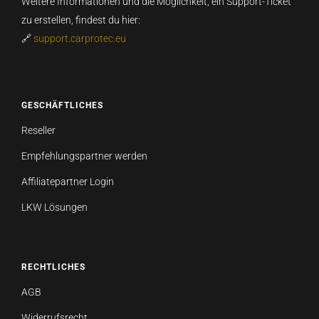
Weitere Informationen und die Möglichkeit, ein Support-Ticket
zu erstellen, findest du hier:
🔗
support.carprotec.eu
GESCHÄFTLICHES
Reseller
Empfehlungspartner werden
Affiliatepartner Login
LKW Lösungen
RECHTLICHES
AGB
Widerrufsrecht